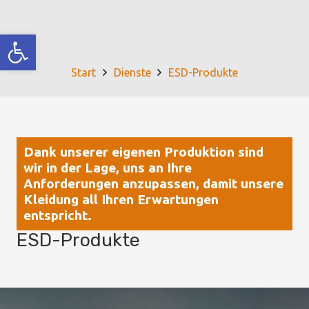
Werkzeugleiste öffnen
Start
Dienste
ESD-Produkte
Dank unserer eigenen Produktion sind
wir in der Lage, uns an Ihre
Anforderungen anzupassen, damit unsere
Kleidung all Ihren Erwartungen
entspricht.
ESD-Produkte