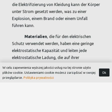
die Elektrifizierung von Kleidung kann der Körper
unter Strom gesetzt werden, was zu einer
Explosion, einem Brand oder einem Unfall
führen kann.
Materialien
, die für den elektrischen
Schutz verwendet werden, haben eine geringe
elektrostatische Kapazität und leiten jede
elektrostatische Ladung, die auf ihrer
Oberfläche auftritt, schnell ab. Die
W celu zapewnienia wyższej jakości usług na tej stronie użyto
Qualitätsprüfung
unserer Textilien wurde von
Ok
plików cookie. Ustawieniami cookie możesz zarządzać w swojej
przeglądarce.
Polityka prywatności
einer speziellen benannten Stelle durchgeführt,
und ihre höchste Qualität wird durch das
Konformitätszertifikat nach PN-EN 61340-5-
1:2017-01
(Schutz von elektronischen Geräten
gegen statische Elektrizität, allgemeine